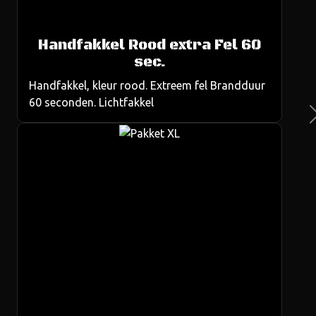
Handfakkel Rood extra Fel 60
us
sec.
Handfakkel, kleur rood. Extreem fel Brandduur
60 seconden. Lichtfakkel
Ne