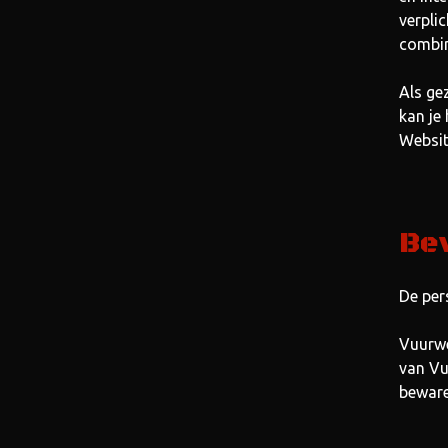
verpli
combin
Als ge
kan je
Websit
Be
De per
Vuurwe
van Vu
beware