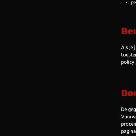
pe
Ben
Als je
toeste
policy 
Do
De geg
Vuurwe
procen
pagina