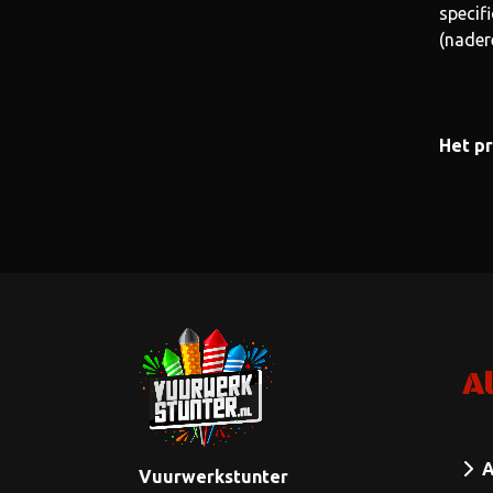
specif
(nadere
Het pr
A
A
Vuurwerkstunter