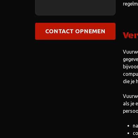
regelm
CONTACT OPNEMEN
Ve
Vuurwe
gegeve
bijvoo
comput
die je
Vuurwe
als je
persoo
n
co