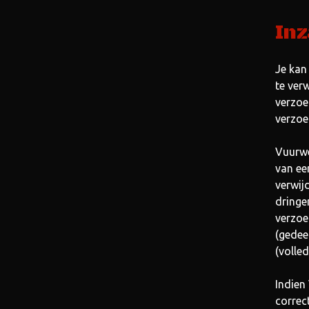
Inz
Je kan
te ver
verzoe
verzoe
Vuurwe
van ee
verwij
dringe
verzoe
(gedee
(volle
Indien
correc