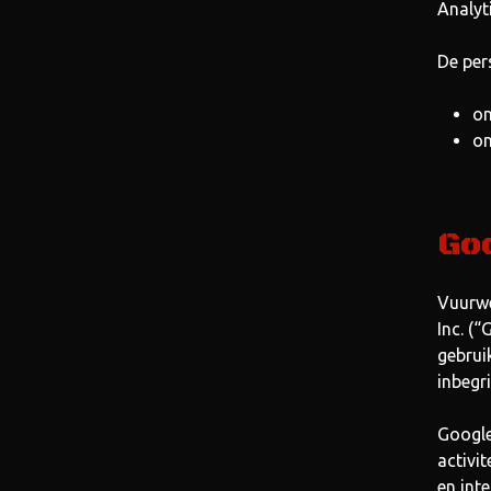
Analyt
De per
om
om
Goo
Vuurwe
Inc. (
gebrui
inbegr
Google
activi
en int