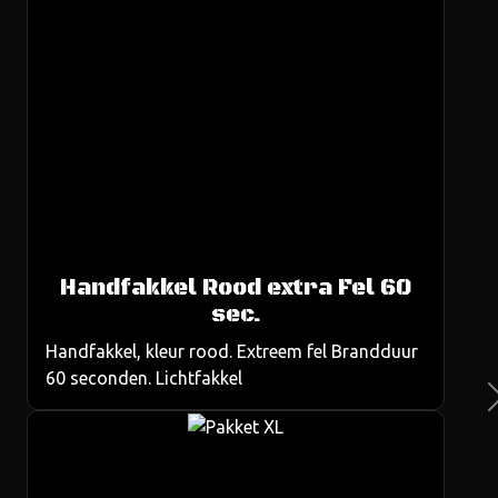
Handfakkel Rood extra Fel 60
us
sec.
Handfakkel, kleur rood. Extreem fel Brandduur
60 seconden. Lichtfakkel
Ne