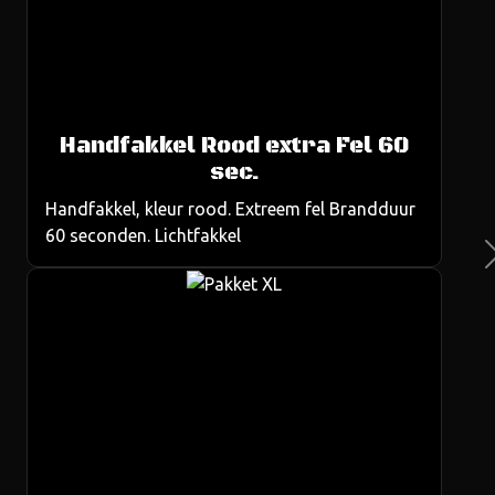
Handfakkel Rood extra Fel 60
us
sec.
Handfakkel, kleur rood. Extreem fel Brandduur
60 seconden. Lichtfakkel
Ne