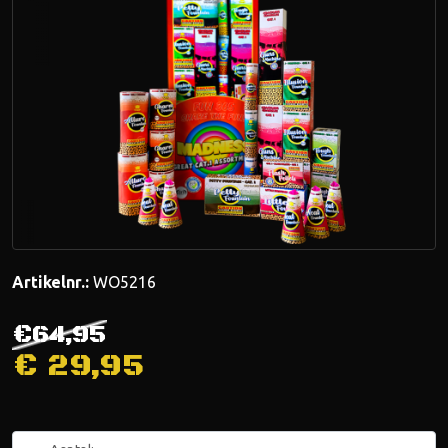
Artikelnr.:
WO5216
€64,95
€
29,95