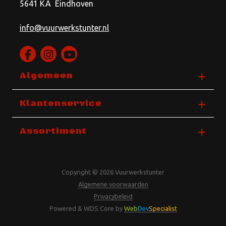
5641 KA Eindhoven
info@vuurwerkstunter.nl
Algemeen
Klantenservice
Assortiment
Copyright © 2026 Vuurwerkstunter
Algemene voorwaarden
Privacybeleid
Powered & WDS Core by
Web
Dev
Specialist