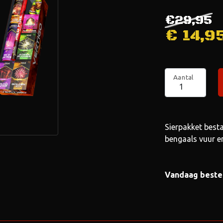
€29,95
€
14,9
Aantal
Sierpakket besta
bengaals vuur en
Vandaag beste