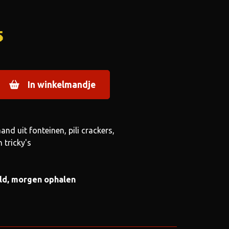
5
In winkelmandje
and uit fonteinen, pili crackers,
 tricky's
ld, morgen ophalen