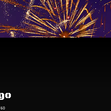
go
60