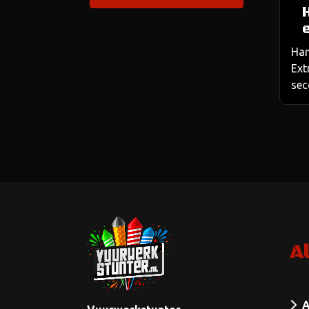
Han
Ext
sec
A
A