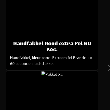
Handfakkel Rood extra Fel 60
us
sec.
Handfakkel, kleur rood. Extreem fel Brandduur
60 seconden. Lichtfakkel
Ne