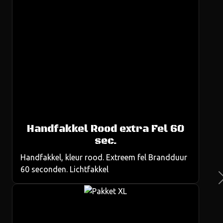
Handfakkel Rood extra Fel 60
us
sec.
Handfakkel, kleur rood. Extreem fel Brandduur
60 seconden. Lichtfakkel
Ne