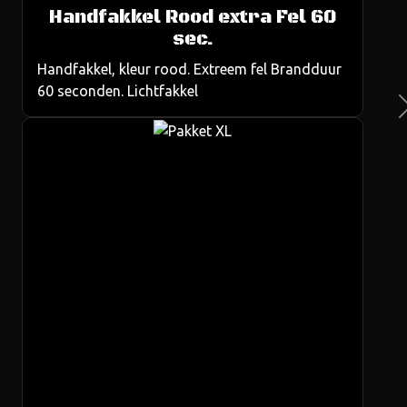
Handfakkel Rood extra Fel 60
us
sec.
Handfakkel, kleur rood. Extreem fel Brandduur
60 seconden. Lichtfakkel
Ne