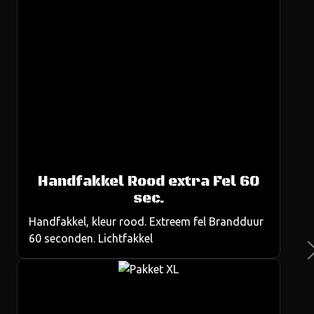
Handfakkel Rood extra Fel 60
us
sec.
Handfakkel, kleur rood. Extreem fel Brandduur
60 seconden. Lichtfakkel
Ne