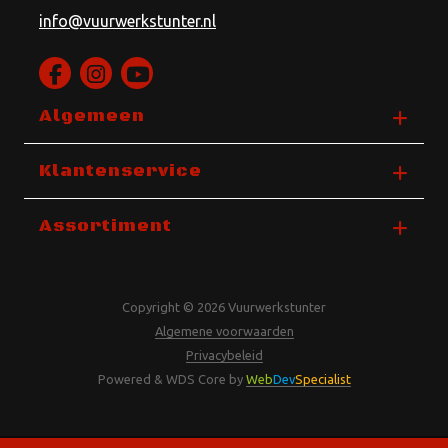
info@vuurwerkstunter.nl
Algemeen
Klantenservice
Assortiment
Copyright © 2026 Vuurwerkstunter
Algemene voorwaarden
Privacybeleid
Powered & WDS Core by
Web
Dev
Specialist