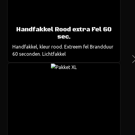
Handfakkel Rood extra Fel 60
us
sec.
Handfakkel, kleur rood. Extreem fel Brandduur
60 seconden. Lichtfakkel
Ne